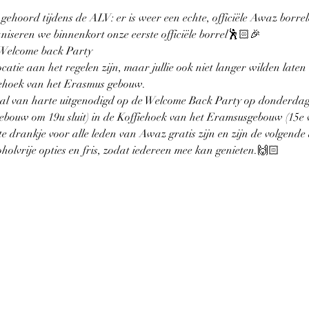
 gehoord tijdens de ALV: er is weer een echte, officiële Awaz borrel
niseren we binnenkort onze eerste officiële borrel🕺🏻🎉
 Welcome back Party
atie aan het regelen zijn, maar jullie ook niet langer wilden late
fiehoek van het Erasmus gebouw. 
lemaal van harte uitgenodigd op de Welcome Back Party op donderdag
bouw om 19u sluit) in de Koffiehoek van het Eramsusgebouw (15e v
ste drankje voor alle leden van Awaz gratis zijn en zijn de volgend
olvrije opties en fris, zodat iedereen mee kan genieten.🙌🏻