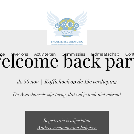
elcome back par
me
Over ons
Activiteiten
Commissies
Lidmaatschap
Con
do 30 nov
  |  
Koffiehoek op de 15e verdieping
De Awazborrels zijn terug, dat wil je toch niet missen!
Registratie is afgesloten
Andere evenementen bekijken