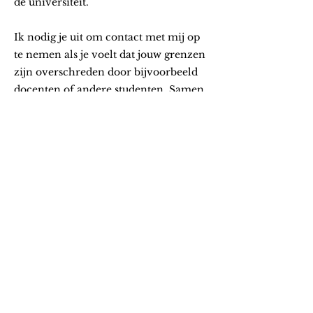
de universiteit.
Ik nodig je uit om contact met mij op
te nemen als je voelt dat jouw grenzen
zijn overschreden door bijvoorbeeld
docenten of andere studenten. Samen
zoeken we naar een passende
oplossing. Je kunt me aanspreken in
de wandelgangen of een mail sturen
naar bovenstaand adres.