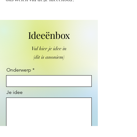
Ideeënbox
Vul hier je idee in
(dit is anoniem)
Onderwerp
Je idee