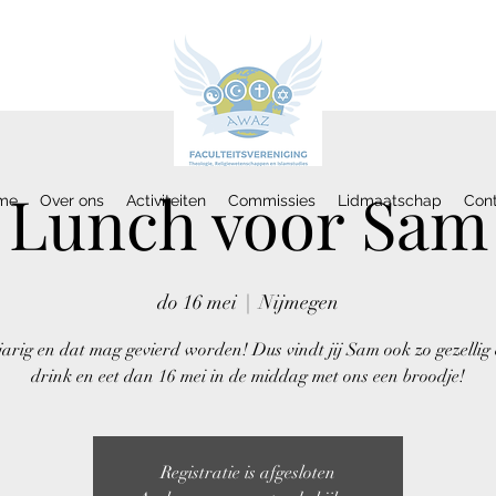
Lunch voor Sam
me
Over ons
Activiteiten
Commissies
Lidmaatschap
Con
do 16 mei
  |  
Nijmegen
jarig en dat mag gevierd worden! Dus vindt jij Sam ook zo gezellig 
drink en eet dan 16 mei in de middag met ons een broodje!
Registratie is afgesloten