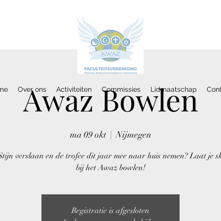
Awaz Bowlen
me
Over ons
Activiteiten
Commissies
Lidmaatschap
Con
ma 09 okt
  |  
Nijmegen
Stijn verslaan en de trofee dit jaar mee naar huis nemen? Laat je sk
bij het Awaz bowlen!
Registratie is afgesloten